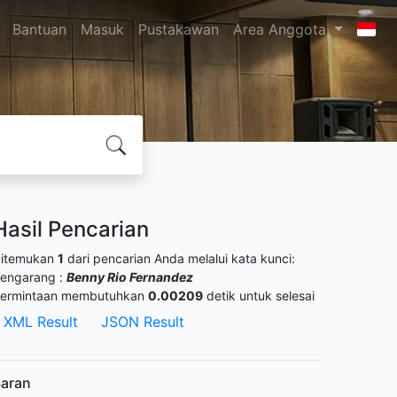
Bantuan
Masuk
Pustakawan
Area Anggota
Hasil Pencarian
itemukan
1
dari pencarian Anda melalui kata kunci:
engarang :
Benny Rio Fernandez
ermintaan membutuhkan
0.00209
detik untuk selesai
XML Result
JSON Result
aran