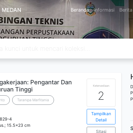
A MEDAN
Beranda
Informasi
Berita
akerjaan: Pengantar Dan
Ketersediaan
D
ruan Tinggi
2
P
P
nto
Taranipa Marfitania
Tampilkan
-829-4
Detail
ilus.; 15.5x23 cm
S
Sitasi