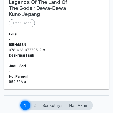
Legends Of The Land Of
The Gods : Dewa-Dewa
Kuno Jepang
Frank Rinder
Edisi
-
ISBN/ISSN
978-623-977795-2-8
Deskripsi Fisik
-
Judul Seri
-
No. Panggil
952 FRA o
1
2
Berikutnya
Hal. Akhir