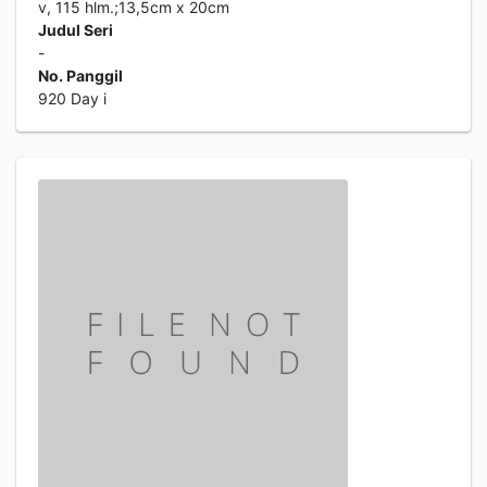
v, 115 hlm.;13,5cm x 20cm
Judul Seri
-
No. Panggil
920 Day i