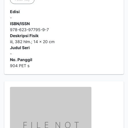
Edisi
-
ISBN/ISSN
978-623-97795-9-7
Deskripsi Fisik
iii, 382 hlm.; 14 x 20 cm
Judul Seri
-
No. Panggil
904 PET s