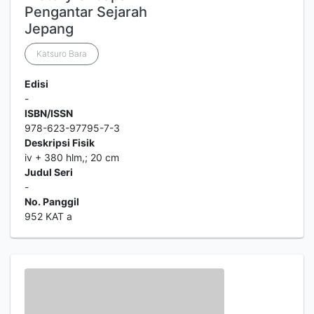
Pengantar Sejarah
Jepang
Katsuro Bara
Edisi
-
ISBN/ISSN
978-623-97795-7-3
Deskripsi Fisik
iv + 380 hlm,; 20 cm
Judul Seri
-
No. Panggil
952 KAT a