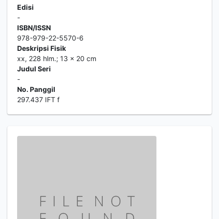
Edisi
-
ISBN/ISSN
978-979-22-5570-6
Deskripsi Fisik
xx, 228 hlm.; 13 x 20 cm
Judul Seri
-
No. Panggil
297.437 IFT f