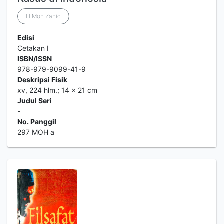
H.Moh Zahid
Edisi
Cetakan I
ISBN/ISSN
978-979-9099-41-9
Deskripsi Fisik
xv, 224 hlm.; 14 x 21 cm
Judul Seri
-
No. Panggil
297 MOH a