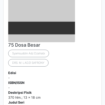
75 Dosa Besar
Syamsuddin Adz Dzahabi
DRS. M. LADZI SAFRONY
Edisi
-
ISBN/ISSN
-
Deskripsi Fisik
370 hlm.; 13 x 18 cm
Judul Seri