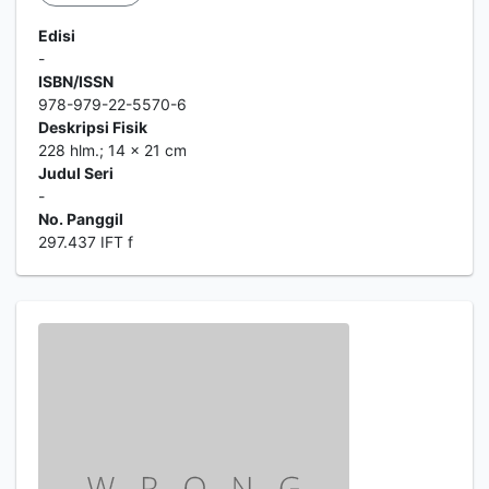
Edisi
-
ISBN/ISSN
978-979-22-5570-6
Deskripsi Fisik
228 hlm.; 14 x 21 cm
Judul Seri
-
No. Panggil
297.437 IFT f