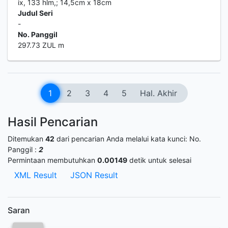
ix, 133 hlm,; 14,5cm x 18cm
Judul Seri
-
No. Panggil
297.73 ZUL m
1
2
3
4
5
Hal. Akhir
Hasil Pencarian
Ditemukan
42
dari pencarian Anda melalui kata kunci:
No.
Panggil :
2
Permintaan membutuhkan
0.00149
detik untuk selesai
XML Result
JSON Result
Saran