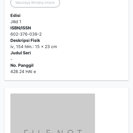
Maulidya Windha Intanti
Edisi
Jilid 1
ISBN/ISSN
602-376-039-2
Deskripsi Fisik
iv, 154 hlm.: 15 x 23 cm
Judul Seri
-
No. Panggil
428.24 HAI e