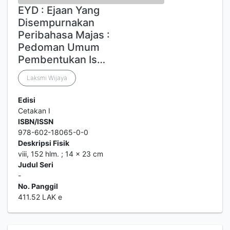
EYD : Ejaan Yang
Disempurnakan
Peribahasa Majas :
Pedoman Umum
Pembentukan Is…
Laksmi Wijaya
Edisi
Cetakan I
ISBN/ISSN
978-602-18065-0-0
Deskripsi Fisik
viii, 152 hlm. ; 14 x 23 cm
Judul Seri
-
No. Panggil
411.52 LAK e