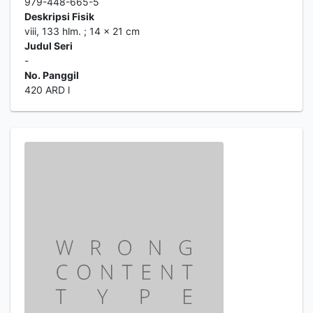
979-448-665-5
Deskripsi Fisik
viii, 133 hlm. ; 14 x 21 cm
Judul Seri
-
No. Panggil
420 ARD l