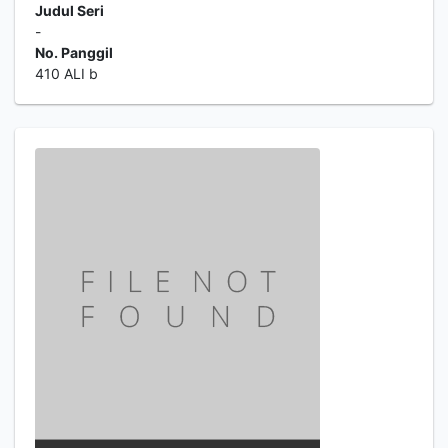
Judul Seri
-
No. Panggil
410 ALI b