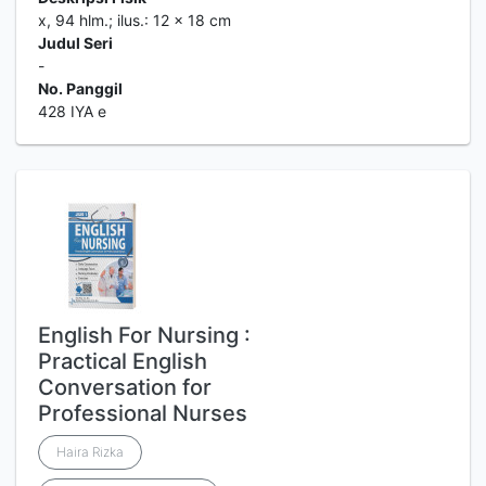
x, 94 hlm.; ilus.: 12 x 18 cm
Judul Seri
-
No. Panggil
428 IYA e
English For Nursing :
Practical English
Conversation for
Professional Nurses
Haira Rizka