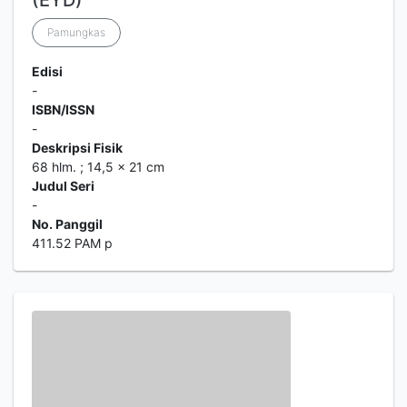
(EYD)
Pamungkas
Edisi
-
ISBN/ISSN
-
Deskripsi Fisik
68 hlm. ; 14,5 x 21 cm
Judul Seri
-
No. Panggil
411.52 PAM p