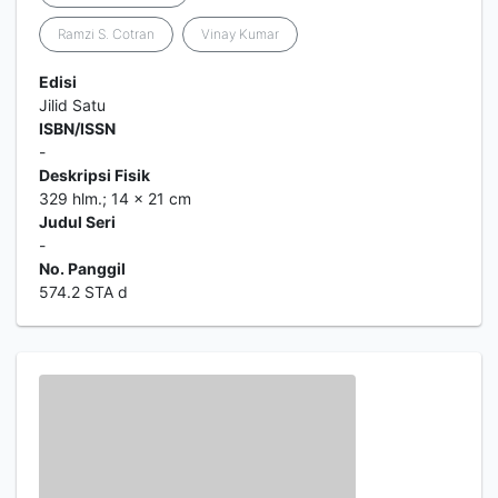
Ramzi S. Cotran
Vinay Kumar
Edisi
Jilid Satu
ISBN/ISSN
-
Deskripsi Fisik
329 hlm.; 14 x 21 cm
Judul Seri
-
No. Panggil
574.2 STA d