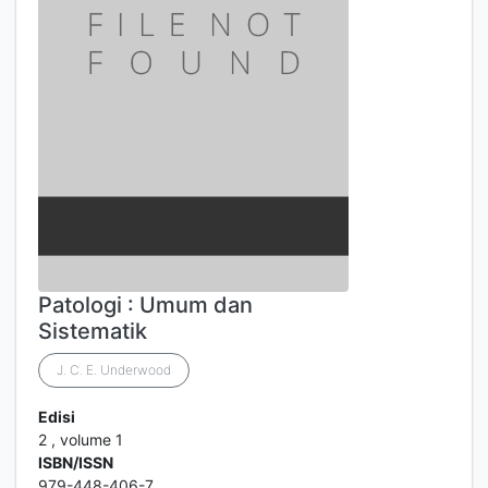
Patologi : Umum dan
Sistematik
J. C. E. Underwood
Edisi
2 , volume 1
ISBN/ISSN
979-448-406-7