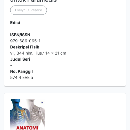
Evelyn C. Pearce
Edisi
-
ISBN/ISSN
979-686-065-1
Deskripsi Fisik
vii, 344 hlm.; ilus.: 14 x 21 cm
Judul Seri
-
No. Panggil
574.4 EVE a