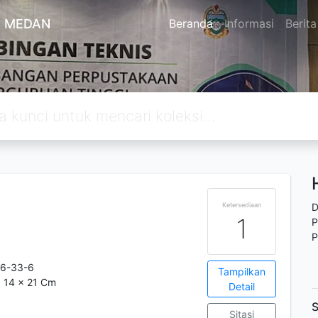
A MEDAN
Beranda
Informasi
Berita
Ketersediaan
D
1
P
P
16-33-6
Tampilkan
; 14 x 21 Cm
Detail
S
Sitasi