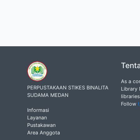
Tent
As a co
PERPUSTAKAAN STIKES BINALITA
Library
SUDAMA MEDAN
librarie
Follow
t
Informasi
Layanan
Pustakawan
Area Anggota