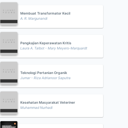
Membuat Transformator Kecil
A. R. Margunandi
Pengkajian Keperawatan Kritis
Laura A. Talbot - Mary Meyers-Marquardt
Teknologi Pertanian Organik
Jumar - Riza Adrianoor Saputra
Kesehatan Masyarakat Veteriner
Muhammad Nurhadi