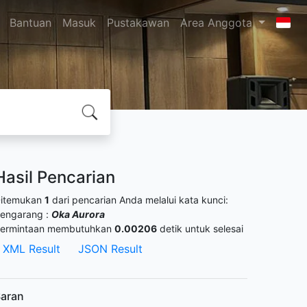
Bantuan
Masuk
Pustakawan
Area Anggota
Hasil Pencarian
itemukan
1
dari pencarian Anda melalui kata kunci:
engarang :
Oka Aurora
ermintaan membutuhkan
0.00206
detik untuk selesai
XML Result
JSON Result
aran