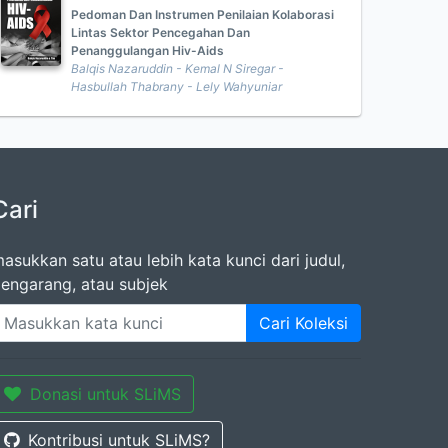
Pedoman Dan Instrumen Penilaian Kolaborasi
Lintas Sektor Pencegahan Dan
Penanggulangan Hiv-Aids
Balqis Nazaruddin - Kemal N Siregar -
Hasbullah Thabrany - Lely Wahyuniar
Cari
asukkan satu atau lebih kata kunci dari judul,
engarang, atau subjek
Cari Koleksi
Donasi untuk SLiMS
Kontribusi untuk SLiMS?