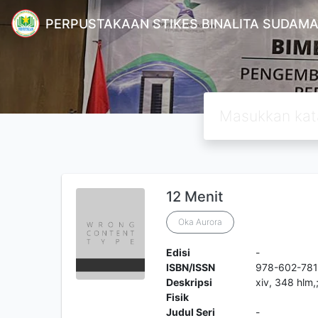
PERPUSTAKAAN STIKES BINALITA SUDAM
12 Menit
Oka Aurora
Edisi
-
ISBN/ISSN
978-602-78
Deskripsi
xiv, 348 hlm,
Fisik
Judul Seri
-