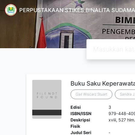
PERPUSTAKAAN STIKES BINALITA SUDAM
Buku Saku Keperawat
Gail Wiscarz Stuart
Sandra J
Edisi
3
ISBN/ISSN
979-448-40
Deskripsi
xviii, 527 hlm
Fisik
Judul Seri
-