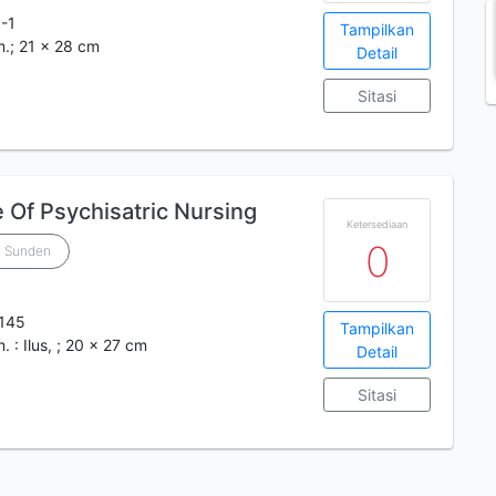
-1
Tampilkan
m.; 21 x 28 cm
Detail
Sitasi
e Of Psychisatric Nursing
Ketersediaan
0
. Sunden
145
Tampilkan
. : Ilus, ; 20 x 27 cm
Detail
Sitasi