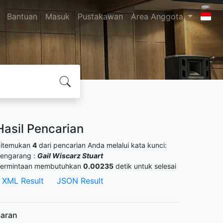
Bantuan
Masuk
Pustakawan
Area Anggota
Hasil Pencarian
itemukan
4
dari pencarian Anda melalui kata kunci:
engarang :
Gail Wiscarz Stuart
ermintaan membutuhkan
0.00235
detik untuk selesai
XML Result
JSON Result
aran