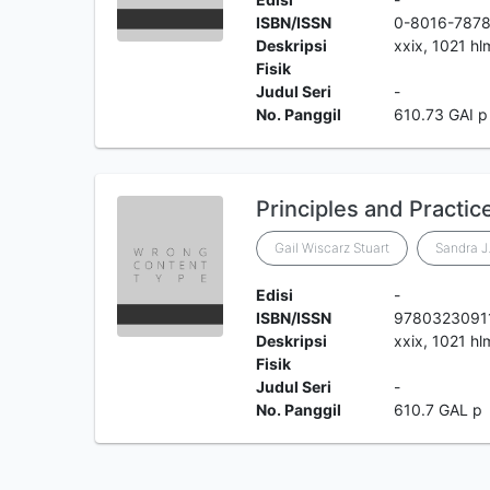
ISBN/ISSN
0-8016-7878
Deskripsi
xxix, 1021 hl
Fisik
Judul Seri
-
No. Panggil
610.73 GAI p
Principles and Practic
Gail Wiscarz Stuart
Sandra J
Edisi
-
ISBN/ISSN
9780323091
Deskripsi
xxix, 1021 hlm
Fisik
Judul Seri
-
No. Panggil
610.7 GAL p