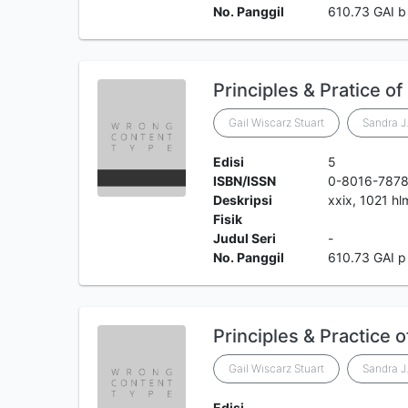
No. Panggil
610.73 GAI b
Principles & Pratice of
Gail Wiscarz Stuart
Sandra J
Edisi
5
ISBN/ISSN
0-8016-7878
Deskripsi
xxix, 1021 hlm
Fisik
Judul Seri
-
No. Panggil
610.73 GAI p
Principles & Practice o
Gail Wiscarz Stuart
Sandra J
Edisi
-