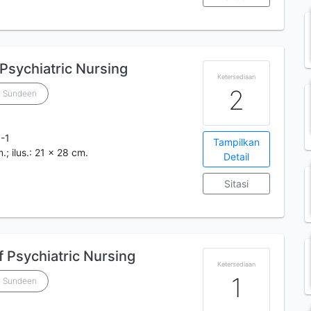
 Psychiatric Nursing
Ketersediaan
2
. Sundeen
-1
Tampilkan
.; ilus.: 21 x 28 cm.
Detail
Sitasi
f Psychiatric Nursing
Ketersediaan
1
. Sundeen