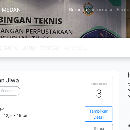
A MEDAN
Beranda
Informasi
Berita
an Jiwa
Ketersediaan
D
3
P
. Sundeen
P
9-1
Tampilkan
. ; 12,5 x 19 cm
Detail
S
Sitasi