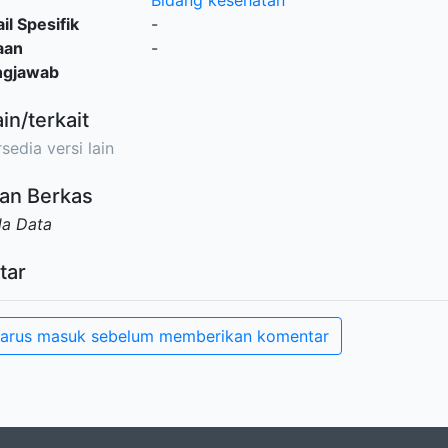
Bidang kesehatan
il Spesifik
-
aan
-
ngjawab
ain/terkait
sedia versi lain
an Berkas
da Data
tar
arus masuk sebelum memberikan komentar