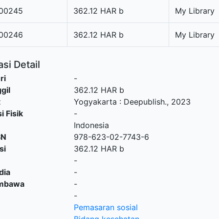
00245
362.12 HAR b
My Library
00246
362.12 HAR b
My Library
si Detail
ri
-
gil
362.12 HAR b
t
Yogyakarta
:
Deepublish
.,
2023
i Fisik
-
Indonesia
SN
978-623-02-7743-6
si
362.12 HAR b
-
dia
-
embawa
-
-
Pemasaran sosial