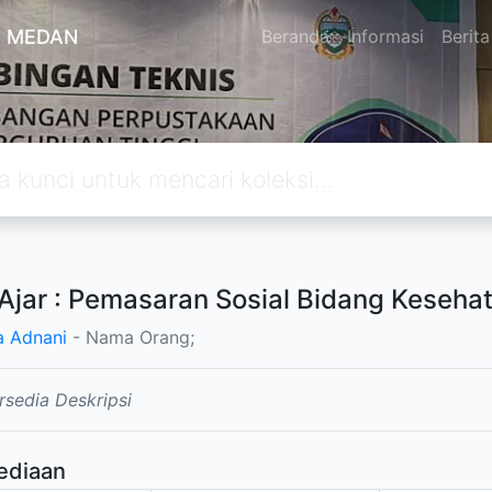
A MEDAN
Beranda
Informasi
Berita
Ajar : Pemasaran Sosial Bidang Keseha
a Adnani
- Nama Orang;
rsedia Deskripsi
ediaan