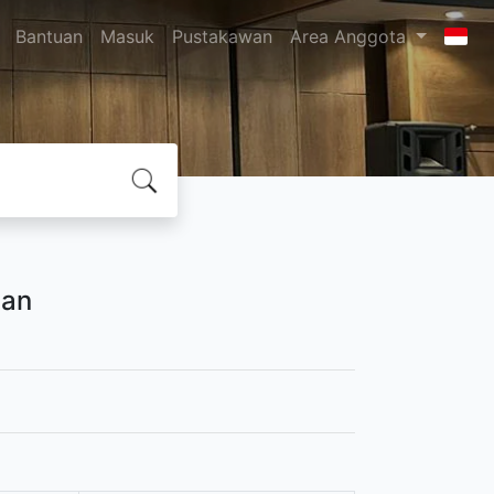
Bantuan
Masuk
Pustakawan
Area Anggota
tan