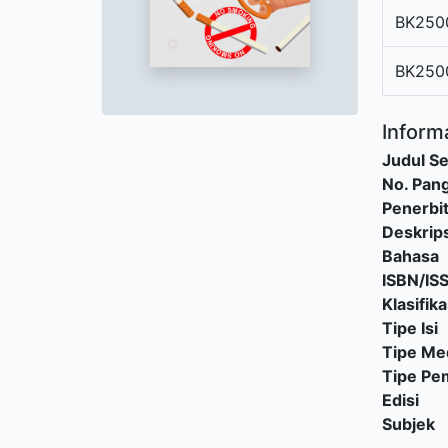
BK250
BK250
Informa
Judul Se
No. Pang
Penerbi
Deskrips
Bahasa
ISBN/IS
Klasifika
Tipe Isi
Tipe Me
Tipe P
Edisi
Subjek