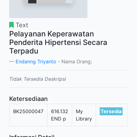
Text
Pelayanan Keperawatan
Penderita Hipertensi Secara
Terpadu
Endanng Triyanto
- Nama Orang;
Tidak Tersedia Deskripsi
Ketersediaan
BK25000047
616.132
My
Tersedia
END p
Library