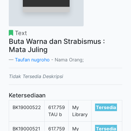
Text
Buta Warna dan Strabismus :
Mata Juling
Taufan nugroho
- Nama Orang;
Tidak Tersedia Deskripsi
Ketersediaan
BK19000522
617.759
My
Tersedia
TAU b
Library
BK19000521
617.759
My
Tersedia