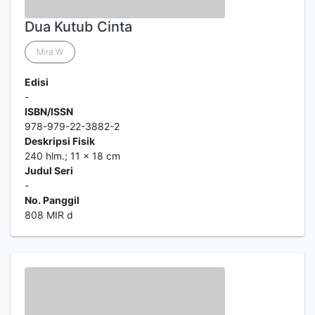
Dua Kutub Cinta
Mira.W
Edisi
-
ISBN/ISSN
978-979-22-3882-2
Deskripsi Fisik
240 hlm.; 11 x 18 cm
Judul Seri
-
No. Panggil
808 MIR d