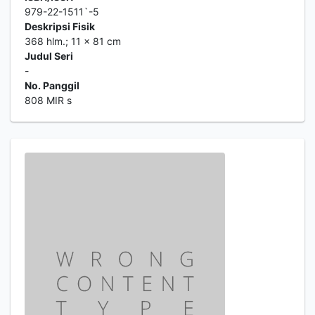
979-22-1511`-5
Deskripsi Fisik
368 hlm.; 11 x 81 cm
Judul Seri
-
No. Panggil
808 MIR s