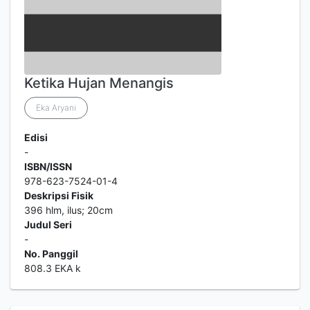
Ketika Hujan Menangis
Eka Aryani
Edisi
-
ISBN/ISSN
978-623-7524-01-4
Deskripsi Fisik
396 hlm, ilus; 20cm
Judul Seri
-
No. Panggil
808.3 EKA k