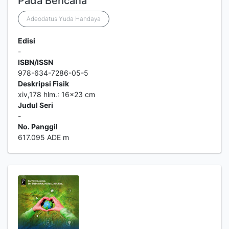
Pada Bencana
Adeodatus Yuda Handaya
Edisi
-
ISBN/ISSN
978-634-7286-05-5
Deskripsi Fisik
xiv,178 hlm.: 16x23 cm
Judul Seri
-
No. Panggil
617.095 ADE m