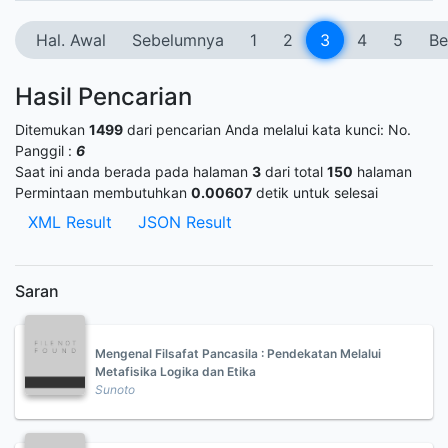
Hal. Awal
Sebelumnya
1
2
3
4
5
Be
Hasil Pencarian
Ditemukan
1499
dari pencarian Anda melalui kata kunci:
No.
Panggil :
6
Saat ini anda berada pada halaman
3
dari total
150
halaman
Permintaan membutuhkan
0.00607
detik untuk selesai
XML Result
JSON Result
Saran
Mengenal Filsafat Pancasila : Pendekatan Melalui
Metafisika Logika dan Etika
Sunoto