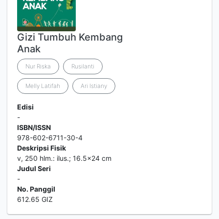
Gizi Tumbuh Kembang
Anak
Nur Riska
Rusilanti
Melly Latifah
Ari Istiany
Edisi
-
ISBN/ISSN
978-602-6711-30-4
Deskripsi Fisik
v, 250 hlm.: ilus.; 16.5x24 cm
Judul Seri
-
No. Panggil
612.65 GIZ