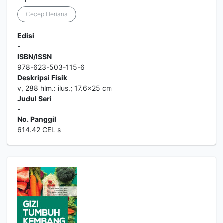
Cecep Heriana
Edisi
-
ISBN/ISSN
978-623-503-115-6
Deskripsi Fisik
v, 288 hlm.: ilus.; 17.6x25 cm
Judul Seri
-
No. Panggil
614.42 CEL s