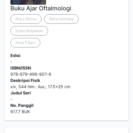
Buku Ajar Oftalmologi
Rita s Sitorus
Ratna Sitompul
Syska Widyawati
Anna P Bani
Edisi
-
ISBN/ISSN
978-979-496-907-6
Deskripsi Fisik
xiv, 544 hlm.: ilus.; 17.5x25 cm
Judul Seri
-
No. Panggil
617.7 BUK