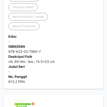
Tobianus Hasan
Meirina Sulastri Loaloka
Maria F Finsensia
Edisi
-
ISBN/ISSN
978-623-02-7960-7
Deskripsi Fisik
viii, 99 hlm.: ilus.; 15.5x23 cm
Judul Seri
-
No. Panggil
613.2 PEN