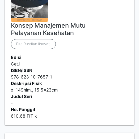
Konsep Manajemen Mutu
Pelayanan Kesehatan
Fita Rusdian Ikawati
Edisi
Cet.I
ISBN/ISSN
978-623-10-7657-1
Deskripsi Fisik
x, 149hlm., 15.5x23cm
Judul Seri
-
No. Panggil
610.68 FIT k