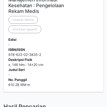
Kesehatan : Pengelolaan
Rekam Medis
Irmawati Mathar
Isna Bayin Igayanti
Edisi
-
ISBN/ISSN
978-623-02-3835-2
Deskripsi Fisik
x, 146 hlm.: 14x20 cm
Judul Seri
-
No. Panggil
610.28 IRM m
Hasil Pencarian